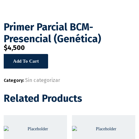
Primer Parcial BCM-
Presencial (Genética)
$
4,500
Primer
Add To Cart
Parcial
BCM-
Presencial
Sin categorizar
Category:
(Genética)
quantity
Related Products