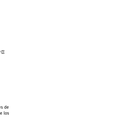
r👏
es de
e los