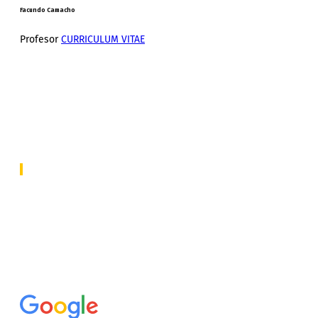
Facundo Camacho
Profesor
CURRICULUM VITAE
¿Que dicen de nosotros?
Comentarios de alumnos
Excelente
A base de
88 reseñas